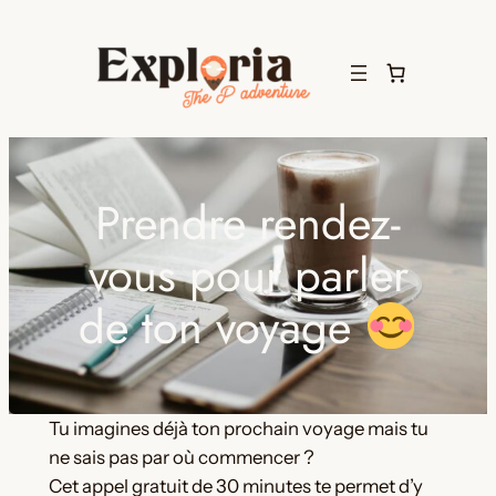
Aller
au
contenu
Prendre rendez-
vous pour parler
de ton voyage
Tu imagines déjà ton prochain voyage mais tu
ne sais pas par où commencer ?
Cet appel gratuit de 30 minutes te permet d’y