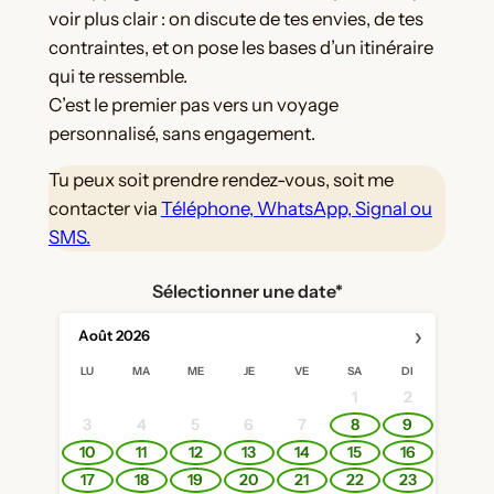
voir plus clair : on discute de tes envies, de tes
contraintes, et on pose les bases d’un itinéraire
qui te ressemble.
C’est le premier pas vers un voyage
personnalisé, sans engagement.
Tu peux soit prendre rendez-vous, soit me
contacter via
Téléphone, WhatsApp, Signal ou
SMS.
Sélectionner une date*
›
Août
2026
LU
MA
ME
JE
VE
SA
DI
1
2
3
4
5
6
7
8
9
10
11
12
13
14
15
16
17
18
19
20
21
22
23