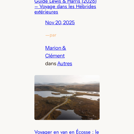
Guide Lewis & Harris (2026)
– Voyage dans les Hébrides
extérieures
Nov 20, 2025
—
par
Marion &
Clément
dans
Autres
Voyager en van en Écosse : le