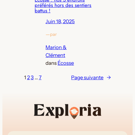
préférés hors des sentiers
battus !
Juin 18, 2025
—
par
Marion &
Clément
dans
Écosse
1
2
3
…
7
Page suivante
→
votre guide de Glenfinnan
(pensez à vérifier vos spams)