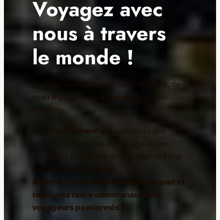
Voyagez avec
nous à travers
le monde !
Plongez dans nos aventures uniques, de
road trips épiques à des découvertes
insolites.
Sur
The P Adventure
, retrouvez des
guides, des astuces de voyage et des
moments authentiques qui inspirent vos
prochaines escapades.
Abonnez-vous pour ne rien manquer et
rejoignez notre communauté de
voyageurs passionnés !