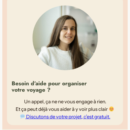
Besoin d’aide pour organiser
votre voyage ?
Voir la Carte
Fermer
Un appel, ça ne ne vous engage à rien.
Et ça peut déjà vous aider à y voir plus clair
Discutons de votre projet, c’est gratuit.