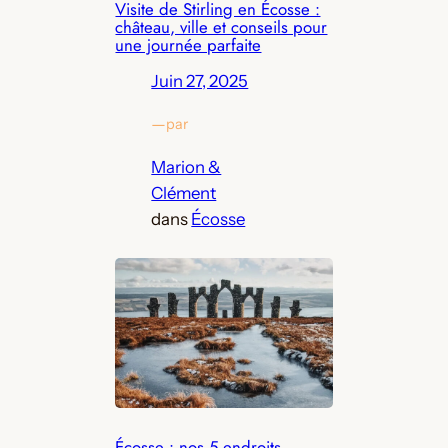
Visite de Stirling en Écosse :
château, ville et conseils pour
une journée parfaite
Juin 27, 2025
—
par
Marion &
Clément
dans
Écosse
Écosse : nos 5 endroits