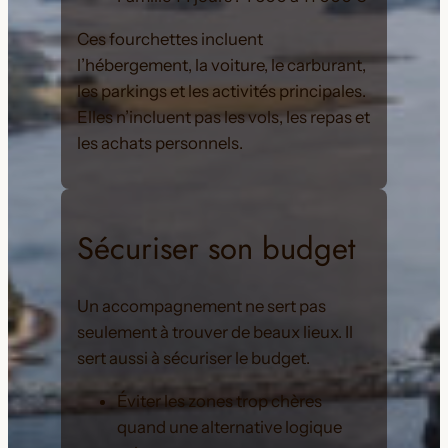
Ces fourchettes incluent
l’hébergement, la voiture, le carburant,
les parkings et les activités principales.
Elles n’incluent pas les vols, les repas et
les achats personnels.
Sécuriser son budget
Un accompagnement ne sert pas
seulement à trouver de beaux lieux. Il
sert aussi à sécuriser le budget.
Éviter les zones trop chères
quand une alternative logique