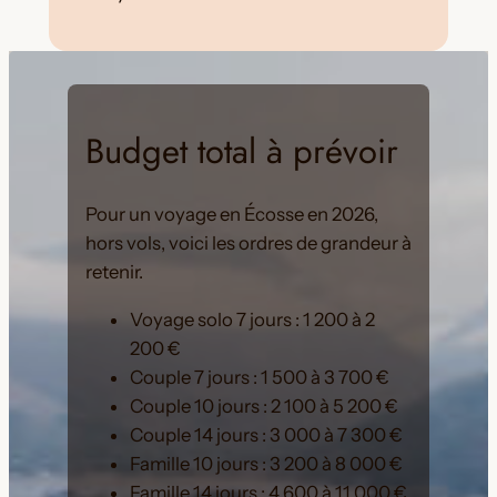
Budget total à prévoir
Pour un voyage en Écosse en 2026,
hors vols, voici les ordres de grandeur à
retenir.
Voyage solo 7 jours : 1 200 à 2
200 €
Couple 7 jours : 1 500 à 3 700 €
Couple 10 jours : 2 100 à 5 200 €
Couple 14 jours : 3 000 à 7 300 €
Famille 10 jours : 3 200 à 8 000 €
Famille 14 jours : 4 600 à 11 000 €