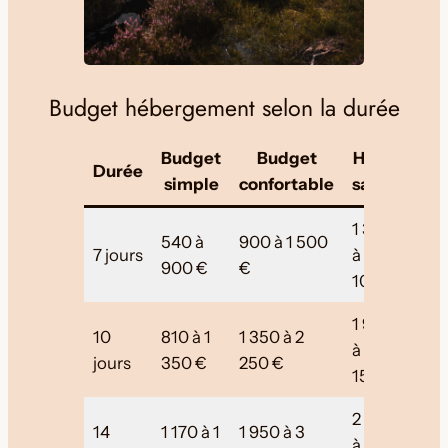
Budget hébergement selon la durée
Budget
Budget
Haute
Durée
simple
confortable
saison
1 300
540 à
900 à 1 500
7 jours
à 2
900 €
€
100 €
1 950
10
810 à 1
1 350 à 2
à 3
jours
350 €
250 €
150 €
2 800
14
1 170 à 1
1 950 à 3
à 4