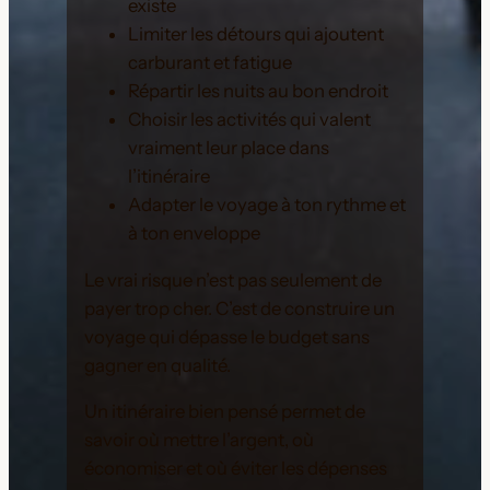
existe
Limiter les détours qui ajoutent
carburant et fatigue
Répartir les nuits au bon endroit
Choisir les activités qui valent
vraiment leur place dans
l’itinéraire
Adapter le voyage à ton rythme et
à ton enveloppe
Le vrai risque n’est pas seulement de
payer trop cher. C’est de construire un
voyage qui dépasse le budget sans
gagner en qualité.
Un itinéraire bien pensé permet de
savoir où mettre l’argent, où
économiser et où éviter les dépenses