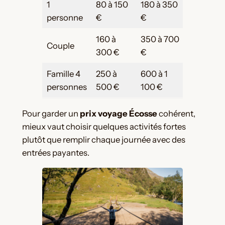
1
80 à 150
180 à 350
400 à 7
personne
€
€
160 à
350 à 700
800 à 1 
Couple
300 €
€
€
Famille 4
250 à
600 à 1
1 200 à 2
personnes
500 €
100 €
000 €
Pour garder un
prix voyage Écosse
cohérent,
mieux vaut choisir quelques activités fortes
plutôt que remplir chaque journée avec des
entrées payantes.