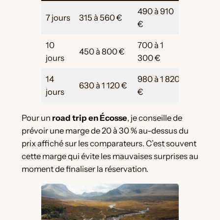
490 à 910
7 jours
315 à 560 €
630 à 1 
€
10
700 à 1
450 à 800 €
900 à 1
jours
300 €
14
980 à 1 820
1 260 à 
630 à 1 120 €
jours
€
€
Pour un
road trip en Écosse
, je conseille de
prévoir une marge de 20 à 30 % au-dessus du
prix affiché sur les comparateurs. C’est souvent
cette marge qui évite les mauvaises surprises au
moment de finaliser la réservation.