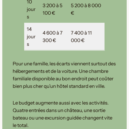
10
3 200 à 5
5 200 à 8 000
jour
100 €
€
s
14
4 600 à 7
7 400 à 11
jour
300 €
000 €
s
Pour une famille, les écarts viennent surtout des
hébergements et de la voiture. Une chambre
familiale disponible au bon endroit peut coûter
bien plus cher qu’un hôtel standard en ville.
Le budget augmente aussi avec les activités.
Quatre entrées dans un château, une sortie
bateau ou une excursion guidée changent vite
le total.