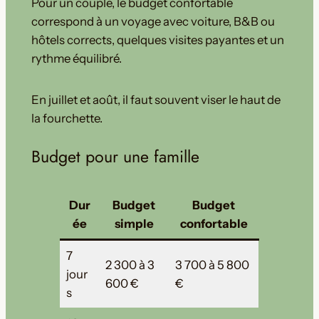
Pour un couple, le budget confortable
correspond à un voyage avec voiture, B&B ou
hôtels corrects, quelques visites payantes et un
rythme équilibré.
En juillet et août, il faut souvent viser le haut de
la fourchette.
Budget pour une famille
Dur
Budget
Budget
ée
simple
confortable
7
2 300 à 3
3 700 à 5 800
jour
600 €
€
s