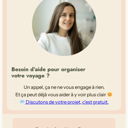
v
o
y
a
g
e
d
e
1
Besoin d’aide pour organiser
0
votre voyage ?
j
o
Un appel, ça ne ne vous engage à rien.
u
Et ça peut déjà vous aider à y voir plus clair
r
Discutons de votre projet, c’est gratuit.
s