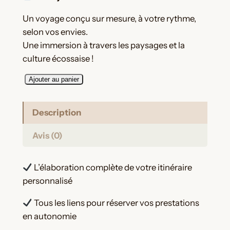
Un voyage conçu sur mesure, à votre rythme,
selon vos envies.
Une immersion à travers les paysages et la
culture écossaise !
q
Ajouter au panier
u
a
Description
n
t
Avis (0)
i
t
L’élaboration complète de votre itinéraire
é
personnalisé
d
e
Tous les liens pour réserver vos prestations
O
en autonomie
r