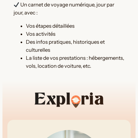
Un carnet de voyage numérique, jour par
g
jour, avec :
a
n
Vos étapes détaillées
i
Vos activités
s
Des infos pratiques, historiques et
a
culturelles
t
La liste de vos prestations : hébergements,
i
vols, location de voiture, etc.
o
n
d
e
v
o
t
r
e