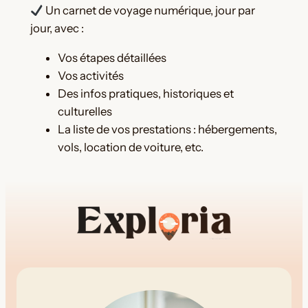
Un carnet de voyage numérique, jour par
g
jour, avec :
a
n
Vos étapes détaillées
i
Vos activités
s
Des infos pratiques, historiques et
a
culturelles
t
La liste de vos prestations : hébergements,
i
vols, location de voiture, etc.
o
n
d
e
v
o
t
r
e