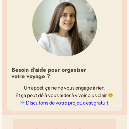
v
o
y
a
g
e
d
e
1
Besoin d’aide pour organiser
1
votre voyage ?
j
o
Un appel, ça ne ne vous engage à rien.
u
Et ça peut déjà vous aider à y voir plus clair
r
Discutons de votre projet, c’est gratuit.
s