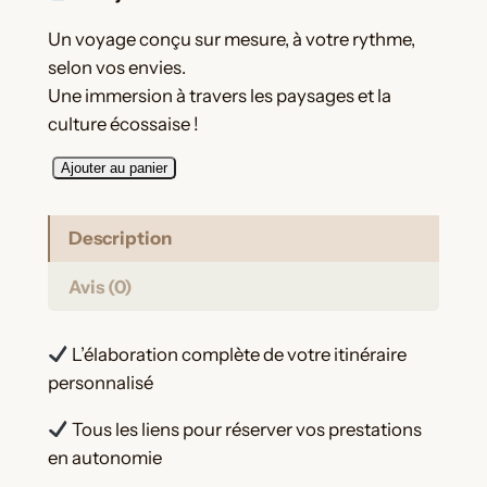
Un voyage conçu sur mesure, à votre rythme,
selon vos envies.
Une immersion à travers les paysages et la
culture écossaise !
q
Ajouter au panier
u
a
Description
n
t
Avis (0)
i
t
L’élaboration complète de votre itinéraire
é
personnalisé
d
e
Tous les liens pour réserver vos prestations
O
en autonomie
r