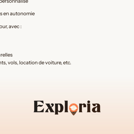
 personnalisé
a
ons en autonomie
n
i
ur, avec :
s
a
t
i
relles
o
s, vols, location de voiture, etc.
n
d
e
v
o
t
r
e
v