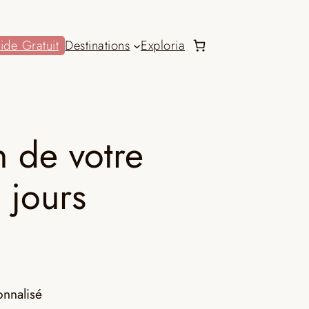
ide Gratuit
Destinations
Exploria
n de votre
 jours
onnalisé