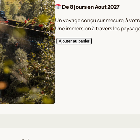
De 8 jours en Aout 2027
Un voyage conçu sur mesure, à votre
Une immersion à travers les paysages
q
Ajouter au panier
u
a
n
t
i
t
é
d
e
O
r
g