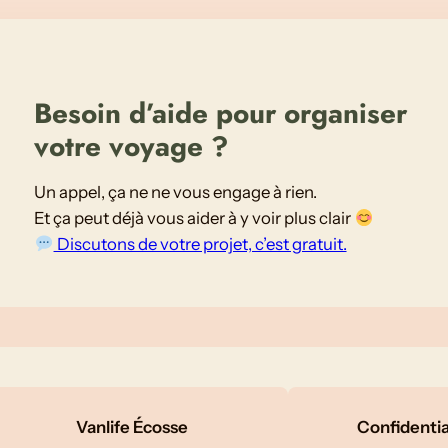
o
y
a
g
Besoin d’aide pour organiser
e
votre voyage ?
d
e
Un appel, ça ne ne vous engage à rien.
8
Et ça peut déjà vous aider à y voir plus clair
j
Discutons de votre projet, c’est gratuit.
o
u
r
s
Vanlife Écosse
Confidential