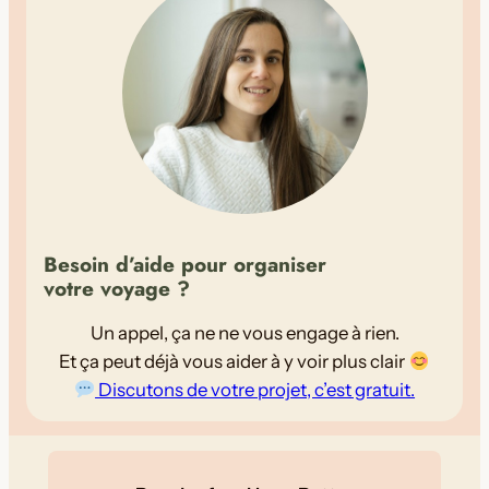
v
o
y
a
g
e
d
e
7
Besoin d’aide pour organiser
j
votre voyage ?
o
u
Un appel, ça ne ne vous engage à rien.
r
Et ça peut déjà vous aider à y voir plus clair
s
Discutons de votre projet, c’est gratuit.