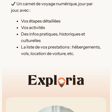
Un carnet de voyage numérique, jour par
g
jour, avec :
a
n
Vos étapes détaillées
i
Vos activités
s
Des infos pratiques, historiques et
a
culturelles
t
La liste de vos prestations : hébergements,
i
vols, location de voiture, etc.
o
n
d
e
v
o
t
r
e