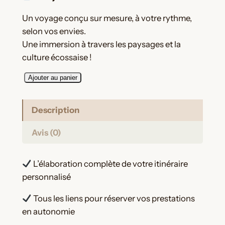
Un voyage conçu sur mesure, à votre rythme,
selon vos envies.
Une immersion à travers les paysages et la
culture écossaise !
q
Ajouter au panier
u
a
Description
n
t
Avis (0)
i
t
L’élaboration complète de votre itinéraire
é
personnalisé
d
e
Tous les liens pour réserver vos prestations
O
en autonomie
r