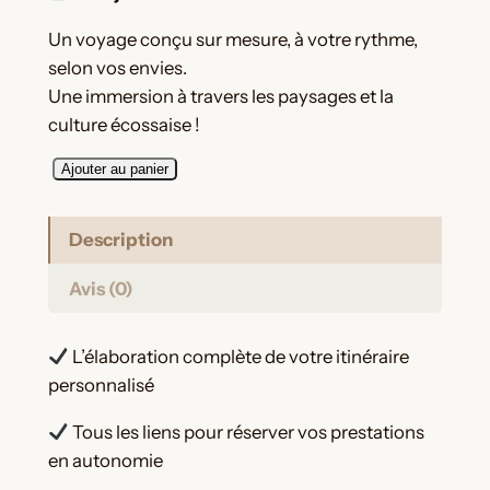
Un voyage conçu sur mesure, à votre rythme,
selon vos envies.
Une immersion à travers les paysages et la
culture écossaise !
q
Ajouter au panier
u
a
Description
n
t
Avis (0)
i
t
L’élaboration complète de votre itinéraire
é
personnalisé
d
e
Tous les liens pour réserver vos prestations
O
en autonomie
r