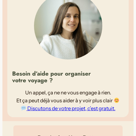
v
o
y
a
g
e
d
e
6
Besoin d’aide pour organiser
j
votre voyage ?
o
u
Un appel, ça ne ne vous engage à rien.
r
Et ça peut déjà vous aider à y voir plus clair
s
Discutons de votre projet, c’est gratuit.