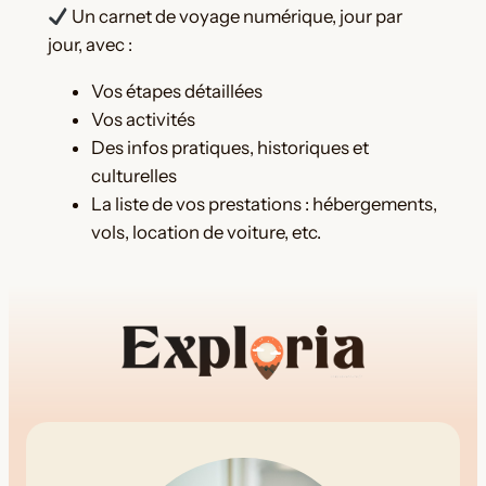
Un carnet de voyage numérique, jour par
g
jour, avec :
a
n
Vos étapes détaillées
i
Vos activités
s
Des infos pratiques, historiques et
a
culturelles
t
La liste de vos prestations : hébergements,
i
vols, location de voiture, etc.
o
n
d
e
v
o
t
r
e