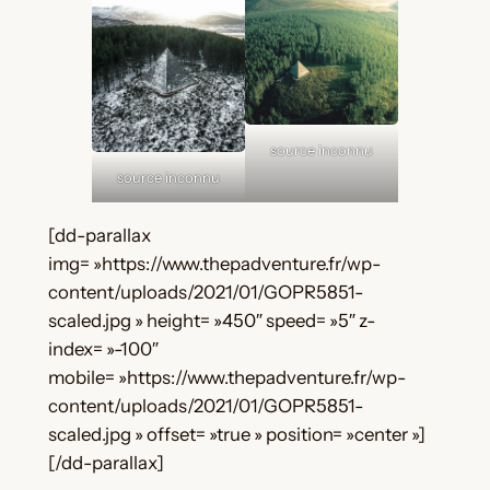
source inconnu
source inconnu
[dd-parallax
img= »https://www.thepadventure.fr/wp-
content/uploads/2021/01/GOPR5851-
scaled.jpg » height= »450″ speed= »5″ z-
index= »-100″
mobile= »https://www.thepadventure.fr/wp-
content/uploads/2021/01/GOPR5851-
scaled.jpg » offset= »true » position= »center »]
[/dd-parallax]