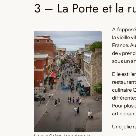
3 – La Porte et la r
A l’opposé
la vieille 
France. Au
de « prend
sous un an
Elle est l’
restaurant
culinaire 
différente
Pour plus 
article sur 
Une jolie r