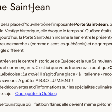
ue Saint-Jean
 de la place d’Youville trône l’imposante
Porte Saint-Jean
, 
ville. Vestige historique, elle évoque le temps où Québec étai
jourd’hui, la Porte Saint-Jean incarne le lien entre le présen
re une marche » (comme disent les québécois) et de grimper au
gle différent.
entrée vers le centre historique de Québec et la rue Saint-Jean
s et commerçants. C’est ici que vous trouverez la boutique
C
Québécoise :
La mole
! Il s’agit d’une glace « à l’italienne » 
s saveurs. A goûter A.B.S.O.L.U.M.E.N.T !
de découvertes et d’informations sur les spécialités culinair
le sujet :
Quoi goûter à Québec
.
ue touristique où il fait bon flâner, elle devient même piétonn