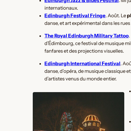
Edinburgh Jazz & Blues Festival
. Mi j
internationaux​.
Edinburgh Festival Fringe
. Août. Le
p
danse, et art expérimental dans les rues de
The Royal Edinburgh Military Tattoo
.
d’Édimbourg, ce festival de musique mil
fanfares et des projections visuelles​.
Edinburgh International Festival
. Ao
danse, d’opéra, de musique classique et
d’artistes venus du monde entier.