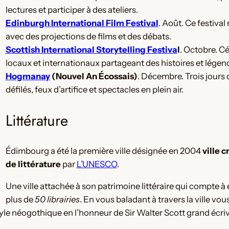
lectures et participer à des ateliers.
Edinburgh International Film Festival
. Août. Ce festiva
avec des projections de films et des débats.
Scottish International Storytelling Festiva
l
. Octobre. Cé
locaux et internationaux partageant des histoires et légend
Hogmanay
(Nouvel An Écossais)
. Décembre. Trois jours 
défilés, feux d’artifice et spectacles en plein air​.
Littérature
Édimbourg a été la première ville désignée en 2004
ville c
de littérature
par
L’UNESCO
.
Une ville attachée à son patrimoine littéraire qui compte à 
plus de
50 librairies
. En vous baladant à travers la ville vou
yle néogothique en l’honneur de Sir Walter Scott grand écriv