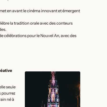
l met en avant le cinéma innovant et émergent
lèbre la tradition orale avec des conteurs
es​.
de célébrations pour le Nouvel An, avec des
réative
elle seule
s pourrez
ain né à