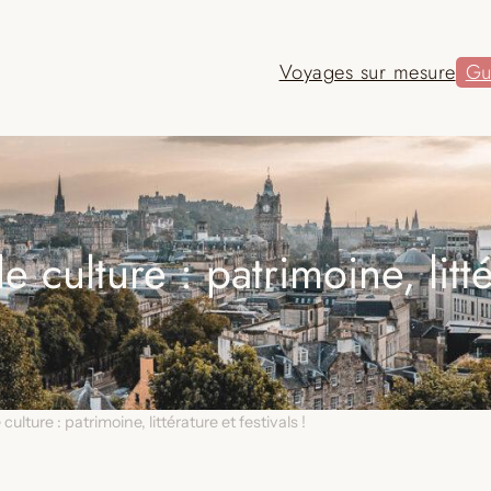
Voyages sur mesure
Gu
 culture : patrimoine, littér
culture : patrimoine, littérature et festivals !