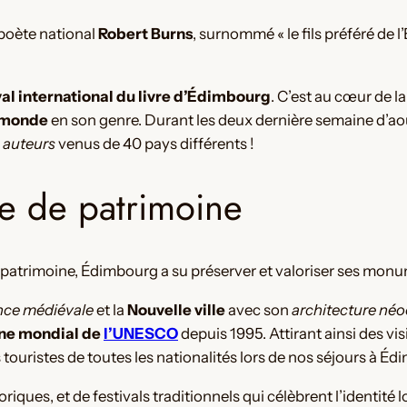
 poète national
Robert Burns
, surnommé « le fils préféré de l
val international du livre d’Édimbourg
. C’est au cœur de la
u monde
en son genre. Durant les deux dernière semaine d’ao
 auteurs
venus de 40 pays différents !
le de patrimoine
t patrimoine, Édimbourg a su préserver et valoriser ses monum
ce médiévale
et la
Nouvelle ville
avec son
architecture néo
ne mondial de
l’UNESCO
depuis 1995. Attirant ainsi des vi
 touristes de toutes les nationalités lors de nos séjours à Éd
iques, et de festivals traditionnels qui célèbrent l’identité l