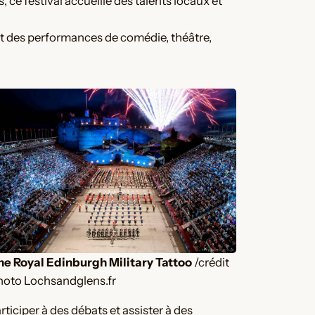
es, ce festival accueille des talents locaux et
clut des performances de comédie, théâtre,
he Royal Edinburgh Military Tattoo
/crédit
hoto Lochsandglens.fr
ticiper à des débats et assister à des