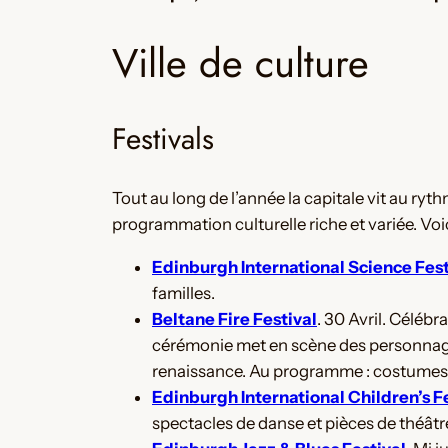
Ville de culture
Festivals
Tout au long de l’année la capitale vit au ryt
programmation culturelle riche et variée. Voi
Edinburgh International Science Fest
familles.
Beltane Fire Festival
. 30 Avril. Célébr
cérémonie met en scène des personnages
renaissance. Au programme : costumes 
Edinburgh International Children’s F
spectacles de danse et pièces de théâtr