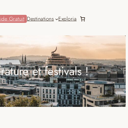
ide Gratuit
Destinations
Exploria
ature et festivals !