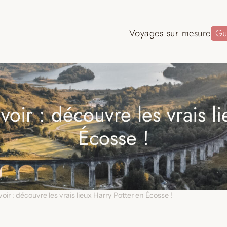
Voyages sur mesure
Gu
avoir : découvre les vrais l
Écosse !
voir : découvre les vrais lieux Harry Potter en Écosse !