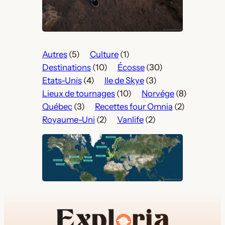
Autres
(5)
Culture
(1)
Destinations
(10)
Écosse
(30)
Etats-Unis
(4)
Ile de Skye
(3)
Lieux de tournages
(10)
Norvége
(8)
Québec
(3)
Recettes four Omnia
(2)
Royaume-Uni
(2)
Vanlife
(2)