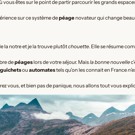
 vous êtes sur le point de partir parcourir les grands espaces 
périence sur ce système de
péage
novateur qui change beau
e la notre et je la trouve plutôt
chouette
. Elle se résume comm
mbre de
péages
lors de votre séjour. Mais
la bonne nouvelle
c’
guichets
ou
automates
tels qu’on les connait en France
n’e
z vous, et bien pas de panique, nous allons tout vous expliqu