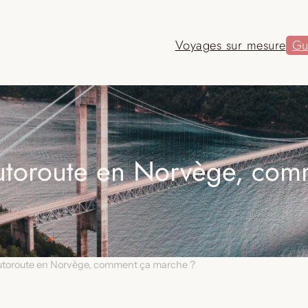
Voyages sur mesure
Gu
autoroute en Norvège, co
’autoroute en Norvège, comment ça marche ?