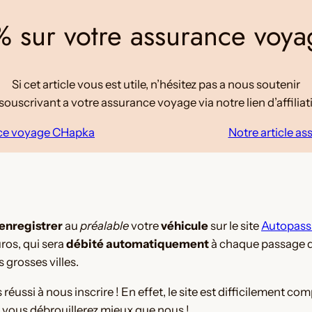
 sur votre assurance voy
Si cet article vous est utile, n’hésitez pas a nous soutenir
souscrivant a votre assurance voyage via notre lien d’affiliat
nce voyage CHapka
Notre article a
enregistrer
au
préalable
votre
véhicule
sur le site
Autopass
ros, qui sera
débité automatiquement
à chaque passage de
 grosses villes.
ussi à nous inscrire ! En effet, le site est difficilement comp
us vous débrouillerez mieux que nous !