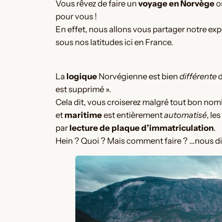
Vous rêvez de faire un
voyage en Norvège
où
pour vous !
En effet, nous allons vous partager notre ex
sous nos latitudes ici en France.
La
logique
Norvégienne est bien
différente
d
est supprimé ».
Cela dit, vous croiserez malgré tout bon no
et
maritime
est entièrement
automatisé
, les
par
lecture de plaque d’immatriculation
.
Hein ? Quoi ? Mais comment faire ? …nous dire