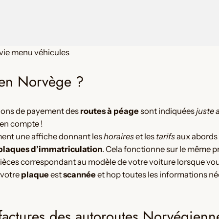
vie menu véhicules
e en Norvège ?
ations de payement des
routes à péage
sont indiquées
juste 
e en compte !
ent une affiche donnant les
horaires
et les
tarifs
aux abords 
 plaques d’immatriculation
. Cela fonctionne sur le même pr
pièces correspondant au modèle de votre voiture lorsque vou
, votre
plaque
est
scannée
et hop toutes les informations néc
 factures des autoroutes Norvégienn