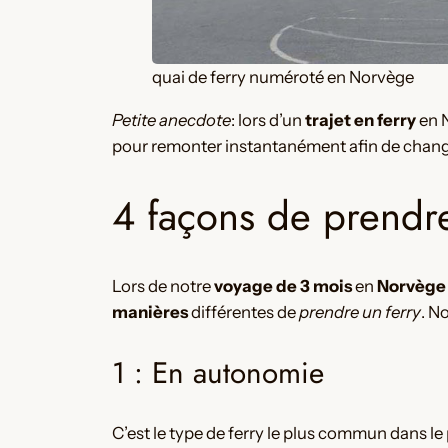
quai de ferry numéroté en Norvège
Petite anecdote
: lors d’un
trajet en ferry
en N
pour remonter instantanément afin de changer l
4 façons de prendr
Lors de notre
voyage de 3 mois
en
Norvège
manières
différentes de
prendre un ferry
. N
1 : En autonomie
C’est le type de ferry le plus commun dans le