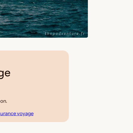
age
ion.
ssurance voyage