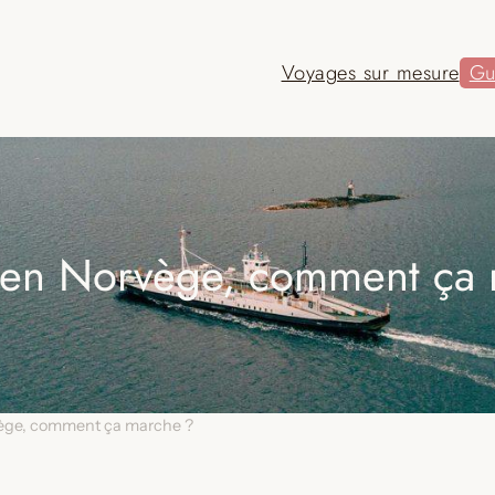
Voyages sur mesure
Gu
 en Norvège, comment ça
vège, comment ça marche ?