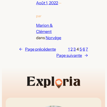
Août 1, 2022
—
par
Marion &
Clément
dans
Norvége
←
Page précédente
1
2
3
4
5
6
7
Page suivante
→
votre guide de Glenfinnan
(pensez à vérifier vos spams)