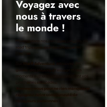
Voyagez avec
nous à travers
le monde !
Plongez dans nos aventures uniques, de
road trips épiques à des découvertes
insolites.
Sur
The P Adventure
, retrouvez des
guides, des astuces de voyage et des
moments authentiques qui inspirent vos
prochaines escapades.
Abonnez-vous pour ne rien manquer et
rejoignez notre communauté de
voyageurs passionnés !