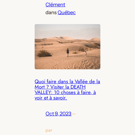
Clément
dans
Québec
Quoi faire dans la Vallée de la
Mort ? Visiter la DEATH
VALLEY: 10 choses à faire, à
voir et à savoir.
Oct 9, 2023
—
par