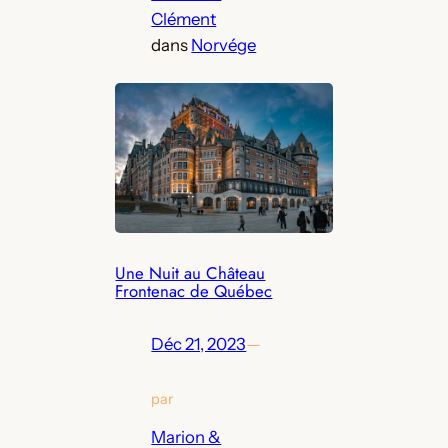
Clément
dans
Norvége
Une Nuit au Château
Frontenac de Québec
Déc 21, 2023
—
par
Marion &